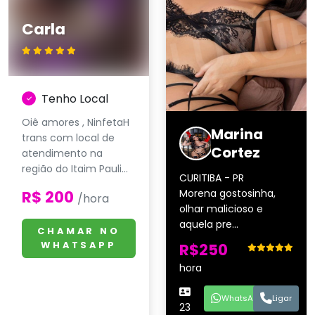
Carla
Tenho Local
Oiê amores , NinfetaH
Marina
trans com local de
Cortez
atendimento na
região do Itaim Pauli...
CURITIBA - PR
R$ 200
Morena gostosinha,
/hora
olhar malicioso e
aquela pre...
CHAMAR NO
R$250
WHATSAPP
hora
WhatsApp
Ligar
23