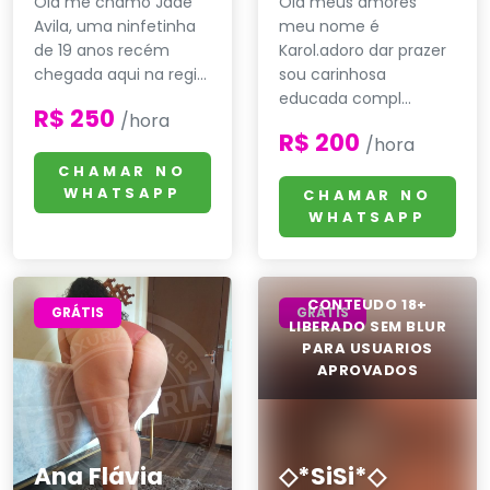
Olá me chamo Jade
Olá meus amores
Avila, uma ninfetinha
meu nome é
de 19 anos recém
Karol.adoro dar prazer
chegada aqui na regi...
sou carinhosa
educada compl...
R$ 250
/hora
R$ 200
/hora
CHAMAR NO
WHATSAPP
CHAMAR NO
WHATSAPP
GRÁTIS
GRÁTIS
Ana Flávia
◇*SiSi*◇