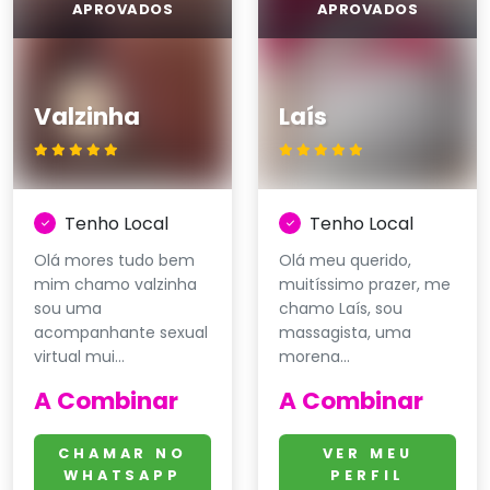
Valzinha
Laís
Tenho Local
Tenho Local
Olá mores tudo bem
Olá meu querido,
mim chamo valzinha
muitíssimo prazer, me
sou uma
chamo Laís, sou
acompanhante sexual
massagista, uma
virtual mui...
morena...
A Combinar
A Combinar
CHAMAR NO
VER MEU
WHATSAPP
PERFIL