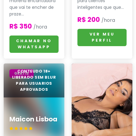
morena encantadora
para clientes
que vai te encher de
inteligentes que que...
praze...
R$ 200
/hora
R$ 350
/hora
VER MEU
PERFIL
CHAMAR NO
WHATSAPP
GRÁTIS
Maicon Lisboa