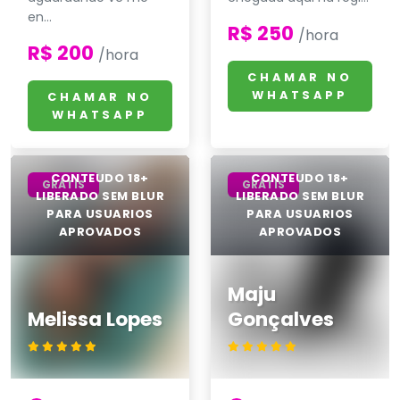
en...
R$ 250
/hora
R$ 200
/hora
CHAMAR NO
WHATSAPP
CHAMAR NO
WHATSAPP
GRÁTIS
GRÁTIS
Maju
Melissa Lopes
Gonçalves