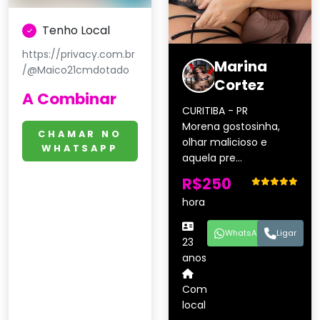
Tenho Local
https://privacy.com.br
Marina
/@Maico21cmdotado
Cortez
A Combinar
CURITIBA - PR
Morena gostosinha,
CHAMAR NO
olhar malicioso e
WHATSAPP
aquela pre...
R$250
hora
WhatsApp
Ligar
23
anos
Com
local