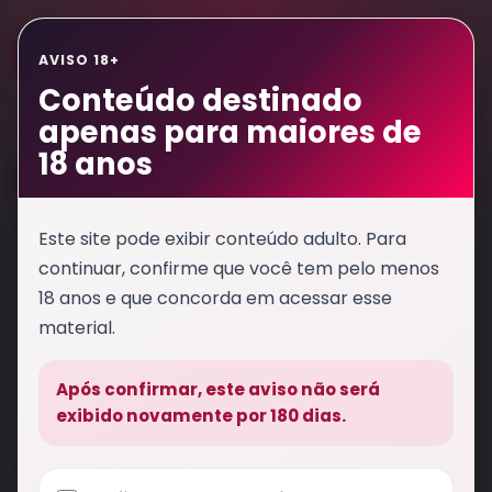
Entrar
AVISO 18+
Conteúdo destinado
apenas para maiores de
18 anos
Massagista
Lindas garotas e garotos massagista
Este site pode exibir conteúdo adulto. Para
continuar, confirme que você tem pelo menos
18 anos e que concorda em acessar esse
material.
O QUE VOCÊ PROCURA?
Após confirmar, este aviso não será
VER TUDO
exibido novamente por 180 dias.
FAIXA DE VALOR (R$)