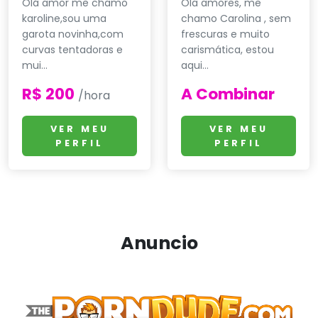
Olá amor me chamo
Ola amores, me
karoline,sou uma
chamo Carolina , sem
garota novinha,com
frescuras e muito
curvas tentadoras e
carismática, estou
mui...
aqui...
R$ 200
A Combinar
/hora
VER MEU
VER MEU
PERFIL
PERFIL
Anuncio