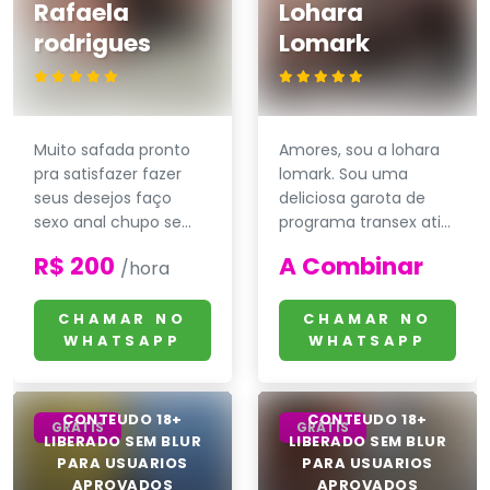
Rafaela
Lohara
rodrigues
Lomark
Muito safada pronto
Amores, sou a lohara
pra satisfazer fazer
lomark. Sou uma
seus desejos faço
deliciosa garota de
sexo anal chupo se...
programa transex ati...
R$ 200
A Combinar
/hora
CHAMAR NO
CHAMAR NO
WHATSAPP
WHATSAPP
GRÁTIS
GRÁTIS