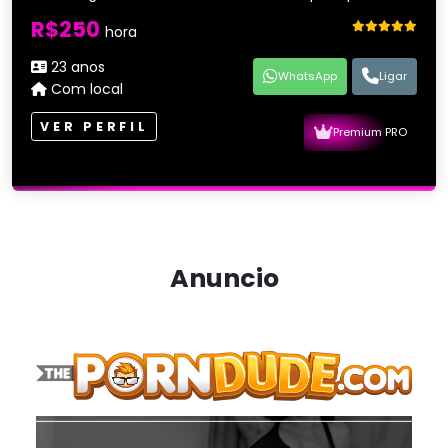
R$250
hora
23 anos
WhatsApp
Ligar
Com local
VER PERFIL
Premium PRO
Anuncio