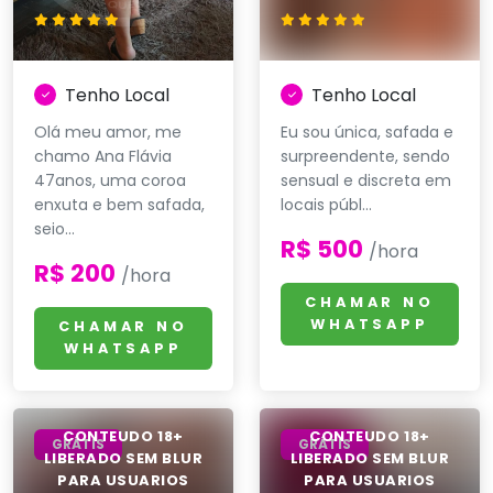
Tenho Local
Tenho Local
Olá meu amor, me
Eu sou única, safada e
chamo Ana Flávia
surpreendente, sendo
47anos, uma coroa
sensual e discreta em
enxuta e bem safada,
locais públ...
seio...
R$ 500
/hora
R$ 200
/hora
CHAMAR NO
WHATSAPP
CHAMAR NO
WHATSAPP
GRÁTIS
GRÁTIS