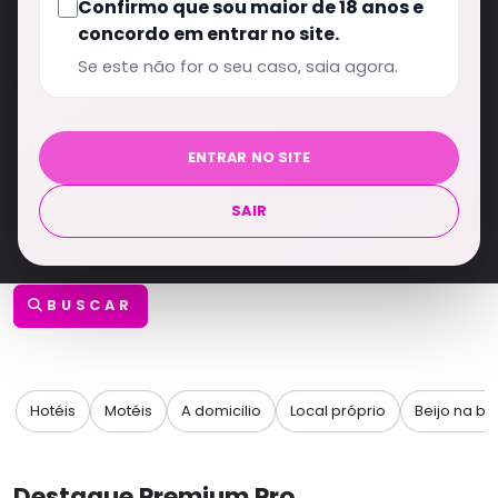
Confirmo que sou maior de 18 anos e
concordo em entrar no site.
Se este não for o seu caso, saia agora.
ATENDIMENTO
TODOS
ENTRAR NO SITE
Com local
SAIR
Sexo virtual
BUSCAR
Hotéis
Motéis
A domicilio
Local próprio
Beijo na b
Destaque Premium Pro