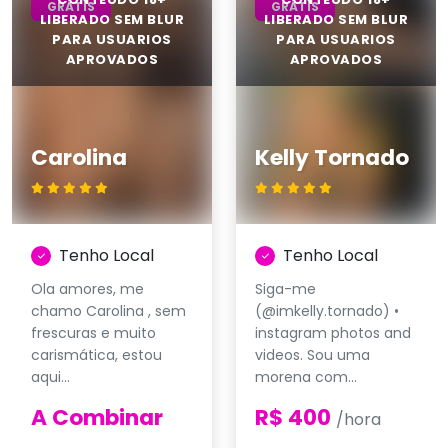
GRÁTIS
GRÁTIS
Carolina
Kelly Tornado
Tenho Local
Tenho Local
Ola amores, me
Siga-me
chamo Carolina , sem
(@imkelly.tornado) •
frescuras e muito
instagram photos and
carismática, estou
videos. Sou uma
aqui...
morena com...
A Combinar
R$ 400
/hora