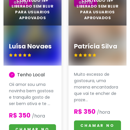
GRÁTIS
GRÁTIS
Luísa Novaes
Patrícia Silva
Tenho Local
Muito excesso de
gostosura, uma
Oii amor sou uma
morena encantadora
novinha bem gostosa
que vai te encher de
e tranquila gosto de
praze...
ser bem ativa e te ...
R$ 350
/hora
R$ 350
/hora
CHAMAR NO
CHAMAR NO