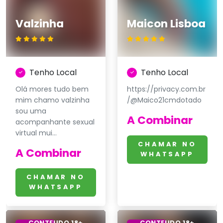
Valzinha
Maicon Lisboa
Tenho Local
Tenho Local
Olá mores tudo bem
https://privacy.com.br
mim chamo valzinha
/@Maico21cmdotado
sou uma
A Combinar
acompanhante sexual
virtual mui...
CHAMAR NO
A Combinar
WHATSAPP
CHAMAR NO
WHATSAPP