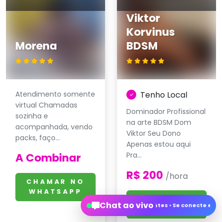
Viktor
Korvinus
Morena
BDSM
Atendimento somente
Tenho Local
virtual Chamadas
Dominador Profissional
sozinha e
na arte BDSM Dom
acompanhada, vendo
Viktor Seu Dono
packs, faço...
Apenas estou aqui
A Combinar
Pra...
R$ 200
/hora
CHAMAR NO
WHATSAPP
CHAMAR NO
Chat ao vivo
Converse com acompanhantes • Se conecte e conheça pessoas • Sexo 
WHATSAPP