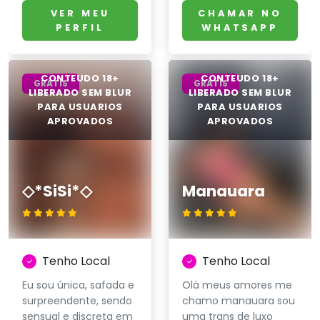
VER MEU
CHAMAR NO
PERFIL
WHATSAPP
GRÁTIS
GRÁTIS
◇*SiSi*◇
Manauara
Tenho Local
Tenho Local
Eu sou única, safada e
Olá meus amores me
surpreendente, sendo
chamo manauara sou
sensual e discreta em
uma trans de luxo