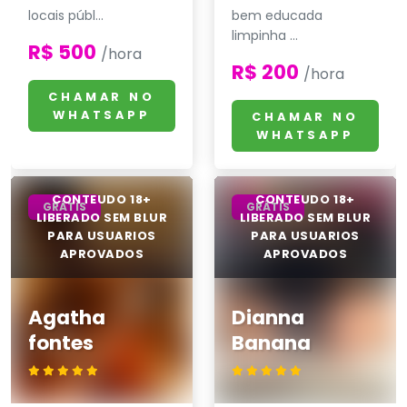
locais públ...
bem educada
limpinha ...
R$ 500
/hora
R$ 200
/hora
CHAMAR NO
WHATSAPP
CHAMAR NO
WHATSAPP
GRÁTIS
GRÁTIS
Agatha
Dianna
fontes
Banana