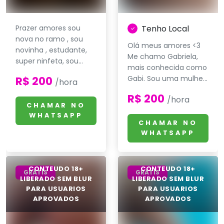
Prazer amores sou
Tenho Local
nova no ramo , sou
Olá meus amores <3
novinha , estudante,
Me chamo Gabriela,
super ninfeta, sou...
mais conhecida como
R$ 200
Gabi. Sou uma mulhe...
/hora
R$ 200
/hora
CHAMAR NO
WHATSAPP
CHAMAR NO
WHATSAPP
GRÁTIS
GRÁTIS