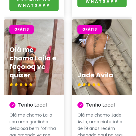
WHATSAPP
WHATSAPP
GRÁTIS
GRÁTIS
Olá me
chamo Laila e
faço oq vc
quiser
Jade Avila
Tenho Local
Tenho Local
Olá me chamo Laila
Olá me chamo Jade
sou uma gordinha
Avila, uma ninfetinha
deliciosa bem fofinha
de 19 anos recém
aguardando vc me
chegada aqui na regi...