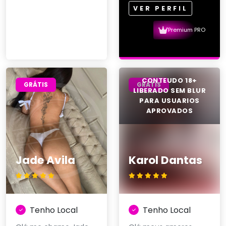
VER PERFIL
Premium PRO
GRÁTIS
GRÁTIS
Jade Avila
Karol Dantas
Tenho Local
Tenho Local