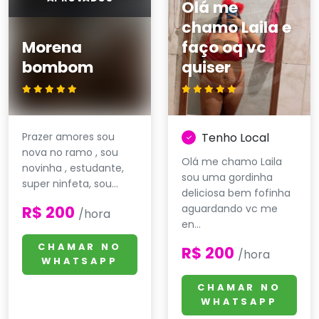
Olá me
chamo Laila e
Morena
faço oq vc
bombom
quiser
Prazer amores sou
Tenho Local
nova no ramo , sou
Olá me chamo Laila
novinha , estudante,
sou uma gordinha
super ninfeta, sou...
deliciosa bem fofinha
R$ 200
aguardando vc me
/hora
en...
CHAMAR NO
R$ 200
/hora
WHATSAPP
CHAMAR NO
WHATSAPP