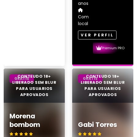
anos
Com
local
VER PERFIL
Premium PRO
GRÁTIS
GRÁTIS
Morena
bombom
Gabi Torres