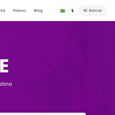
sta
Planos
Blog
Entrar
E
stina